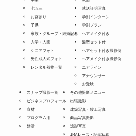
HOME
記念写真 一覧
証明写真 撮影 一覧
成人式
証明写真
卒業
就活
七五三
就活証明写真
お宮参り
学割インターン
子供
学割プラン
家族・グループ・結婚記念
ヘアメイク付き
入学・入園
髪型セット付
シニアフォト
ヘアセット付き撮影例
男性成人式フォト
ヘアメイク付き撮影例
レンタル着物一覧
エアライン
アナウンサー