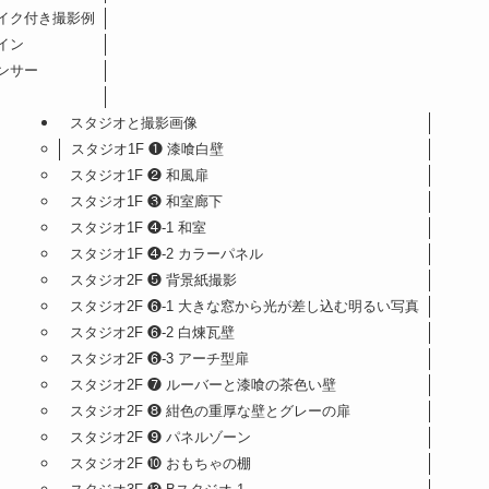
宣材
建築写真・竣工写真
地下鉄
明写真
プログラム用
商品写真撮影
京都地
ンターン
婚活
遺影写真
JR山
ラン
JRAレース・記念写真
イク付き
ット付
ット付き撮影例
イク付き撮影例
イン
ンサー
スタジオと撮影画像
スタジオ1F ❶ 漆喰白壁
スタジオ1F ❷ 和風扉
スタジオ1F ❸ 和室廊下
スタジオ1F ❹-1 和室
スタジオ1F ❹-2 カラーパネル
スタジオ2F ❺ 背景紙撮影