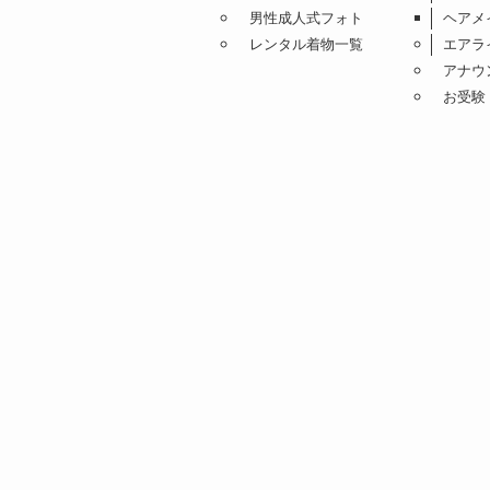
卒業
就活
七五三
就活証
お宮参り
学割イ
子供
学割プ
家族・グループ・結婚記念
ヘアメ
入学・入園
髪型セ
シニアフォト
ヘアセ
男性成人式フォト
ヘアメ
レンタル着物一覧
エアラ
アナウ
お受験