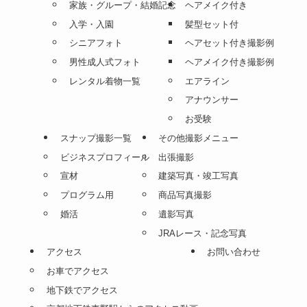
HOME
記念写真 一覧
証明写真 撮影 一覧
成人式
証明写真
卒業
就活
七五三
就活証明写真
お宮参り
学割インターン
子供
学割プラン
家族・グループ・結婚記念
ヘアメイク付き
入学・入園
髪型セット付
シニアフォト
ヘアセット付き撮影例
男性成人式フォト
ヘアメイク付き撮影例
レンタル着物一覧
エアライン
アナウンサー
お受験
スナップ撮影一覧
その他撮影メニュー
ビジネスプロフィール
出張撮影
宣材
建築写真・竣工写真