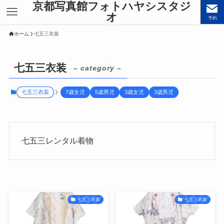
京都写真館フォトハヤシスタジ
オ
予約
ホーム
七五三衣装
七五三衣装
– category –
七五三衣装
7歳女児
5歳男児
3歳女児
3歳男児
七五三レンタル着物
七五三衣装
七五三衣装