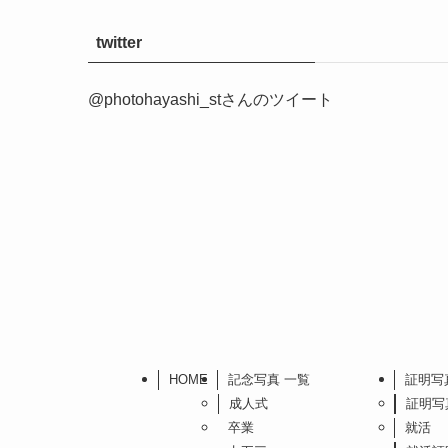
twitter
@photohayashi_stさんのツイート
HOME
記念写真 一覧
証明写
成人式
証明写
卒業
就活