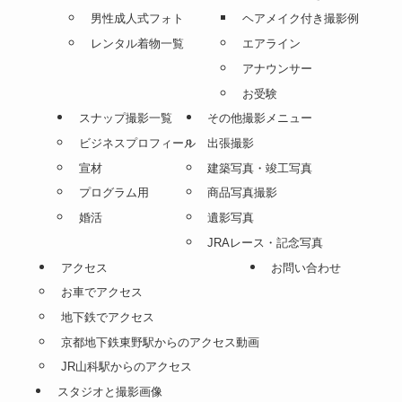
卒業
就活
七五三
就活証明写真
お宮参り
学割インターン
子供
学割プラン
家族・グループ・結婚記念
ヘアメイク付き
入学・入園
髪型セット付
シニアフォト
ヘアセット付き撮影例
男性成人式フォト
ヘアメイク付き撮影例
レンタル着物一覧
エアライン
アナウンサー
お受験
スナップ撮影一覧
その他撮影メニュー
ビジネスプロフィール
出張撮影
宣材
建築写真・竣工写真
プログラム用
商品写真撮影
婚活
遺影写真
JRAレース・記念写真