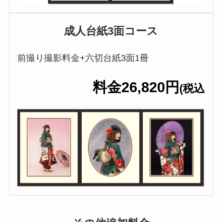
成人台紙3面コース
前撮り撮影料金+六切台紙3面1冊
料金26,820円
(税込