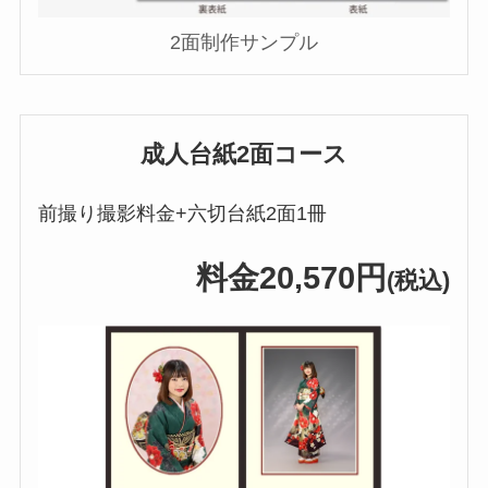
2面制作サンプル
成人台紙2面コース
前撮り撮影料金+六切台紙2面1冊
料金20,570円
(税込)